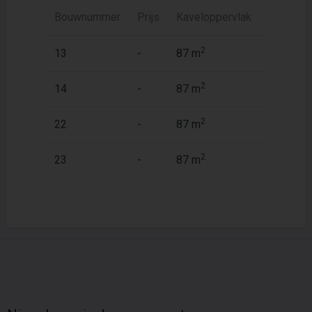
Bouwnummer
Prijs
Kaveloppervlak
Woonopp
2
2
13
-
87 m
87 m
2
2
14
-
87 m
87 m
2
2
22
-
87 m
87 m
2
2
23
-
87 m
87 m