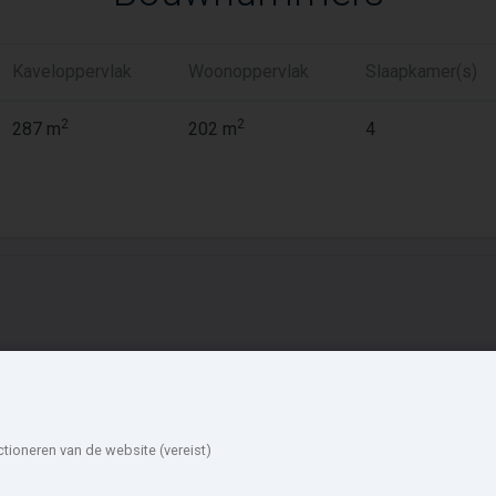
Kaveloppervlak
Woonoppervlak
Slaapkamer(s)
2
2
287 m
202 m
4
ieuwbouw in de
Account
mgeving
Inloggen
Inschrijven
euningen
Nijmegen
ctioneren van de website (vereist)
Wachtwoord vergeten
ingewaard
Zevenaar
uiven
Wijchen