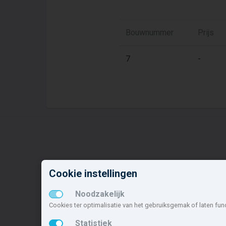
Bouwnummer
Prijs
7
-
Nieuwbouw in deze
N
Cookie instellingen
gemeente
o
Noodzakelijk
Alle nieuwbouw projecten
B
Cookies ter optimalisatie van het gebruiksgemak of laten fun
Actuele nieuwbouwprojecten
L
Toekomstige nieuwbouwaanbod
D
Statistiek